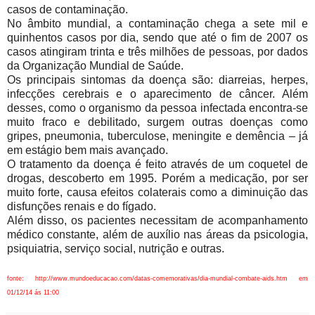
casos de contaminação.
No âmbito mundial, a contaminação chega a sete mil e
quinhentos casos por dia, sendo que até o fim de 2007 os
casos atingiram trinta e três milhões de pessoas, por dados
da Organização Mundial de Saúde.
Os principais sintomas da doença são: diarreias, herpes,
infecções cerebrais e o aparecimento de câncer. Além
desses, como o organismo da pessoa infectada encontra-se
muito fraco e debilitado, surgem outras doenças como
gripes, pneumonia, tuberculose, meningite e demência – já
em estágio bem mais avançado.
O tratamento da doença é feito através de um coquetel de
drogas, descoberto em 1995. Porém a medicação, por ser
muito forte, causa efeitos colaterais como a diminuição das
disfunções renais e do fígado.
Além disso, os pacientes necessitam de acompanhamento
médico constante, além de auxílio nas áreas da psicologia,
psiquiatria, serviço social, nutrição e outras.
fonte: http://www.mundoeducacao.com/datas-comemorativas/dia-mundial-combate-aids.htm em
01/12/14 ás 11:00