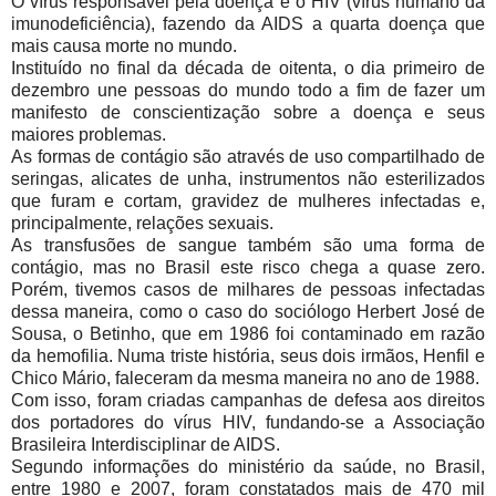
O vírus responsável pela doença é o HIV (vírus humano da
imunodeficiência), fazendo da AIDS a quarta doença que
mais causa morte no mundo.
Instituído no final da década de oitenta, o dia primeiro de
dezembro une pessoas do mundo todo a fim de fazer um
manifesto de conscientização sobre a doença e seus
maiores problemas.
As formas de contágio são através de uso compartilhado de
seringas, alicates de unha, instrumentos não esterilizados
que furam e cortam, gravidez de mulheres infectadas e,
principalmente, relações sexuais.
As transfusões de sangue também são uma forma de
contágio, mas no Brasil este risco chega a quase zero.
Porém, tivemos casos de milhares de pessoas infectadas
dessa maneira, como o caso do sociólogo Herbert José de
Sousa, o Betinho, que em 1986 foi contaminado em razão
da hemofilia. Numa triste história, seus dois irmãos, Henfil e
Chico Mário, faleceram da mesma maneira no ano de 1988.
Com isso, foram criadas campanhas de defesa aos direitos
dos portadores do vírus HIV, fundando-se a Associação
Brasileira Interdisciplinar de AIDS.
Segundo informações do ministério da saúde, no Brasil,
entre 1980 e 2007, foram constatados mais de 470 mil